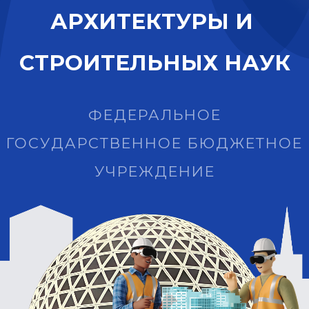
А
Р
Х
И
Т
Е
К
Т
У
Р
Ы
И
С
Т
Р
О
И
Т
Е
Л
Ь
Н
Ы
Х
Н
А
У
К
ФЕДЕРАЛЬНОЕ
ГОСУДАРСТВЕННОЕ БЮДЖЕТНОЕ
УЧРЕЖДЕНИЕ