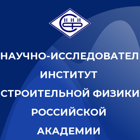
Н
А
У
Ч
Н
О
-
И
С
С
Л
Е
Д
О
В
А
Т
Е
Л
И
Н
С
Т
И
Т
У
Т
С
Т
Р
О
И
Т
Е
Л
Ь
Н
О
Й
Ф
И
З
И
К
И
Р
О
С
С
И
Й
С
К
О
Й
А
К
А
Д
Е
М
И
И