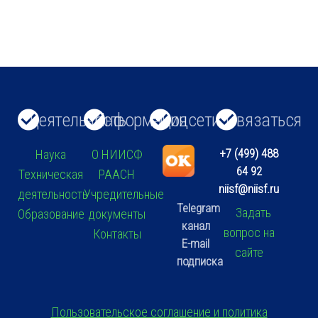
Деятельность
Информация
Соцсети
Связаться
+7 (499) 488
Наука
О НИИСФ
64 92
Техническая
РААСН
niisf@niisf.ru
деятельность
Учредительные
Telegram
Задать
Образование
документы
канал
вопрос на
Контакты
E-mail
сайте
подписка
Пользовательское соглашение и политика