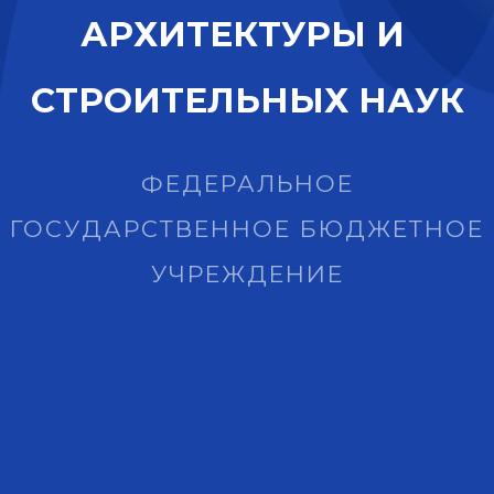
А
Р
Х
И
Т
Е
К
Т
У
Р
Ы
И
С
Т
Р
О
И
Т
Е
Л
Ь
Н
Ы
Х
Н
А
У
К
ФЕДЕРАЛЬНОЕ
ГОСУДАРСТВЕННОЕ БЮДЖЕТНОЕ
УЧРЕЖДЕНИЕ