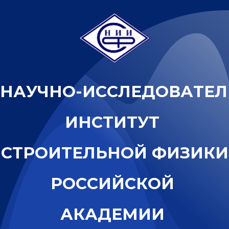
Н
А
У
Ч
Н
О
-
И
С
С
Л
Е
Д
О
В
А
Т
Е
Л
И
Н
С
Т
И
Т
У
Т
С
Т
Р
О
И
Т
Е
Л
Ь
Н
О
Й
Ф
И
З
И
К
И
Р
О
С
С
И
Й
С
К
О
Й
А
К
А
Д
Е
М
И
И