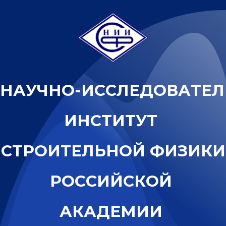
Н
А
У
Ч
Н
О
-
И
С
С
Л
Е
Д
О
В
А
Т
Е
Л
И
Н
С
Т
И
Т
У
Т
С
Т
Р
О
И
Т
Е
Л
Ь
Н
О
Й
Ф
И
З
И
К
И
Р
О
С
С
И
Й
С
К
О
Й
А
К
А
Д
Е
М
И
И