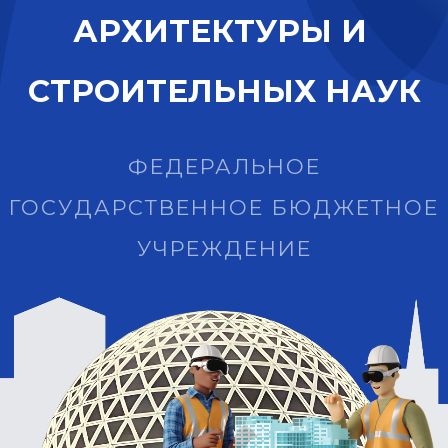
А
Р
Х
И
Т
Е
К
Т
У
Р
Ы
И
С
Т
Р
О
И
Т
Е
Л
Ь
Н
Ы
Х
Н
А
У
К
ФЕДЕРАЛЬНОЕ
ГОСУДАРСТВЕННОЕ БЮДЖЕТНОЕ
УЧРЕЖДЕНИЕ