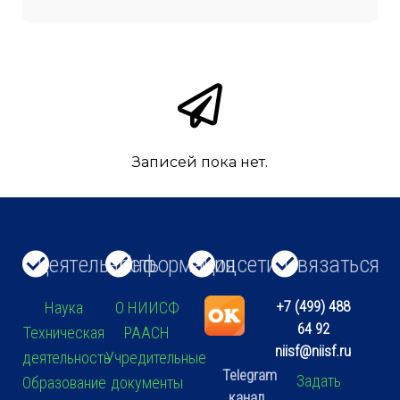
Записей пока нет.
Деятельность
Информация
Соцсети
Связаться
+7 (499) 488
Наука
О НИИСФ
64 92
Техническая
РААСН
niisf@niisf.ru
деятельность
Учредительные
Telegram
Задать
Образование
документы
канал