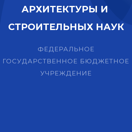
А
Р
Х
И
Т
Е
К
Т
У
Р
Ы
И
С
Т
Р
О
И
Т
Е
Л
Ь
Н
Ы
Х
Н
А
У
К
ФЕДЕРАЛЬНОЕ
ГОСУДАРСТВЕННОЕ БЮДЖЕТНОЕ
УЧРЕЖДЕНИЕ