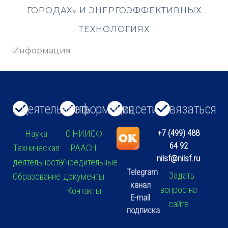
ГОРОДАХ» И ЭНЕРГОЭФФЕКТИВНЫХ
ТЕХНОЛОГИЯХ
Информация
Деятельность
Информация
Соцсети
Связаться
+7 (499) 488
Наука
О НИИСФ
64 92
Техническая
РААСН
niisf@niisf.ru
деятельность
Учредительные
Telegram
Задать
Образование
документы
канал
вопрос на
Контакты
E-mail
сайте
подписка