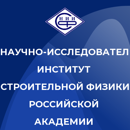
Н
А
У
Ч
Н
О
-
И
С
С
Л
Е
Д
О
В
А
Т
Е
Л
И
Н
С
Т
И
Т
У
Т
С
Т
Р
О
И
Т
Е
Л
Ь
Н
О
Й
Ф
И
З
И
К
И
Р
О
С
С
И
Й
С
К
О
Й
А
К
А
Д
Е
М
И
И