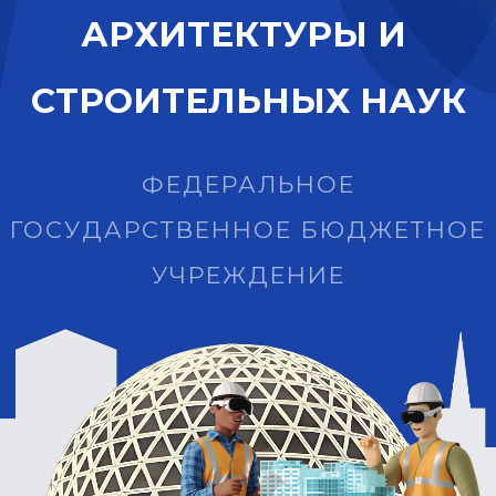
А
Р
Х
И
Т
Е
К
Т
У
Р
Ы
И
С
Т
Р
О
И
Т
Е
Л
Ь
Н
Ы
Х
Н
А
У
К
ФЕДЕРАЛЬНОЕ
ГОСУДАРСТВЕННОЕ БЮДЖЕТНОЕ
УЧРЕЖДЕНИЕ