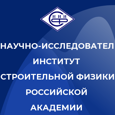
Н
А
У
Ч
Н
О
-
И
С
С
Л
Е
Д
О
В
А
Т
Е
Л
И
Н
С
Т
И
Т
У
Т
С
Т
Р
О
И
Т
Е
Л
Ь
Н
О
Й
Ф
И
З
И
К
И
Р
О
С
С
И
Й
С
К
О
Й
А
К
А
Д
Е
М
И
И