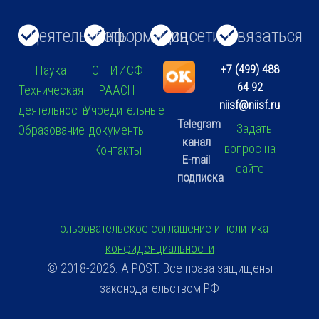
Деятельность
Информация
Соцсети
Связаться
+7 (499) 488
Наука
О НИИСФ
64 92
Техническая
РААСН
niisf@niisf.ru
деятельность
Учредительные
Telegram
Задать
Образование
документы
канал
вопрос на
Контакты
E-mail
сайте
подписка
Пользовательское соглашение и политика
конфиденциальности
© 2018-2026. A.POST. Все права защищены
законодательством РФ