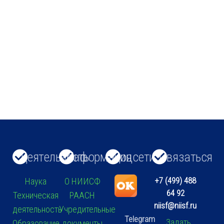
Деятельность
Информация
Соцсети
Связаться
+7 (499) 488
Наука
О НИИСФ
64 92
Техническая
РААСН
niisf@niisf.ru
деятельность
Учредительные
Telegram
Задать
Образование
документы