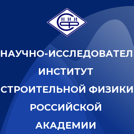
Н
А
У
Ч
Н
О
-
И
С
С
Л
Е
Д
О
В
А
Т
Е
Л
И
Н
С
Т
И
Т
У
Т
С
Т
Р
О
И
Т
Е
Л
Ь
Н
О
Й
Ф
И
З
И
К
И
Р
О
С
С
И
Й
С
К
О
Й
А
К
А
Д
Е
М
И
И