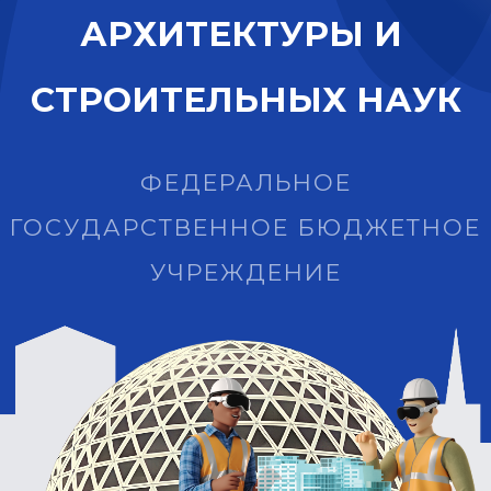
А
Р
Х
И
Т
Е
К
Т
У
Р
Ы
И
С
Т
Р
О
И
Т
Е
Л
Ь
Н
Ы
Х
Н
А
У
К
ФЕДЕРАЛЬНОЕ
ГОСУДАРСТВЕННОЕ БЮДЖЕТНОЕ
УЧРЕЖДЕНИЕ