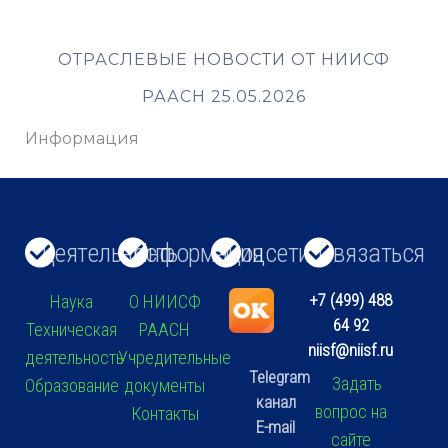
ОТРАСЛЕВЫЕ НОВОСТИ ОТ НИИСФ
РААСН 25.05.2026
Информация
Деятельность
Информация
Соцсети
Связаться
+7 (499) 488
Наука
О НИИСФ
64 92
Техническая
РААСН
niisf@niisf.ru
деятельность
Учредительные
Telegram
Задать
Образование
документы
канал
вопрос на
Контакты
E-mail
сайте