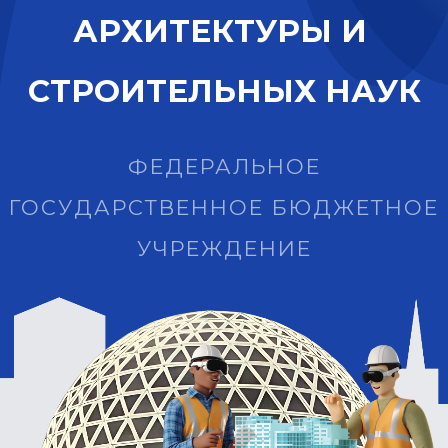
А
Р
Х
И
Т
Е
К
Т
У
Р
Ы
И
С
Т
Р
О
И
Т
Е
Л
Ь
Н
Ы
Х
Н
А
У
К
ФЕДЕРАЛЬНОЕ
ГОСУДАРСТВЕННОЕ БЮДЖЕТНОЕ
УЧРЕЖДЕНИЕ