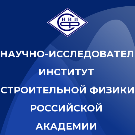
Н
А
У
Ч
Н
О
-
И
С
С
Л
Е
Д
О
В
А
Т
Е
Л
И
Н
С
Т
И
Т
У
Т
С
Т
Р
О
И
Т
Е
Л
Ь
Н
О
Й
Ф
И
З
И
К
И
Р
О
С
С
И
Й
С
К
О
Й
А
К
А
Д
Е
М
И
И