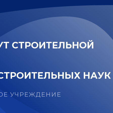
У
Т
С
Т
Р
О
И
Т
Е
Л
Ь
Н
О
Й
С
Т
Р
О
И
Т
Е
Л
Ь
Н
Ы
Х
Н
А
У
К
ОЕ УЧРЕЖДЕНИЕ