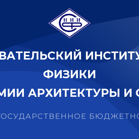
В
А
Т
Е
Л
Ь
С
К
И
Й
И
Н
С
Т
И
Т
Ф
И
З
И
К
И
М
И
И
А
Р
Х
И
Т
Е
К
Т
У
Р
Ы
И
ГОСУДАРСТВЕННОЕ БЮДЖЕТН