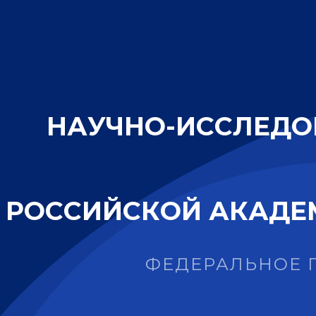
Н
А
У
Ч
Н
О
-
И
С
С
Л
Е
Д
О
Р
О
С
С
И
Й
С
К
О
Й
А
К
А
Д
Е
ФЕДЕРАЛЬНОЕ 