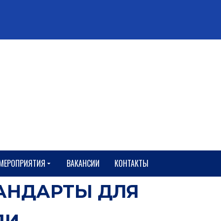
127238, г.Москва
Локомотивный проезд, 21
+7 (495) 482 35 47
+7 (499) 488 64 92
niisf@niisf.ru
МЕРОПРИЯТИЯ
ВАКАНСИИ
КОНТАКТЫ
АНДАРТЫ ДЛЯ
ЛИ