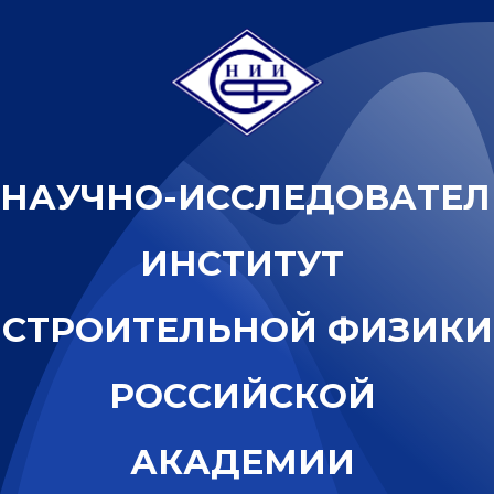
Н
А
У
Ч
Н
О
-
И
С
С
Л
Е
Д
О
В
А
Т
Е
Л
И
Н
С
Т
И
Т
У
Т
С
Т
Р
О
И
Т
Е
Л
Ь
Н
О
Й
Ф
И
З
И
К
И
Р
О
С
С
И
Й
С
К
О
Й
А
К
А
Д
Е
М
И
И