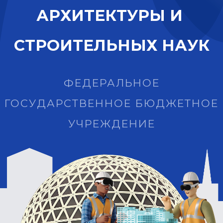
А
Р
Х
И
Т
Е
К
Т
У
Р
Ы
И
С
Т
Р
О
И
Т
Е
Л
Ь
Н
Ы
Х
Н
А
У
К
ФЕДЕРАЛЬНОЕ
ГОСУДАРСТВЕННОЕ БЮДЖЕТНОЕ
УЧРЕЖДЕНИЕ