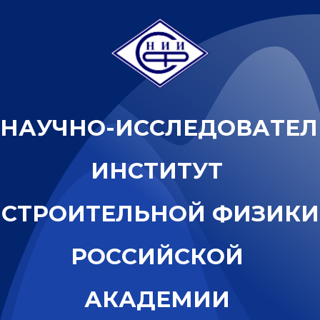
Н
А
У
Ч
Н
О
-
И
С
С
Л
Е
Д
О
В
А
Т
Е
Л
И
Н
С
Т
И
Т
У
Т
С
Т
Р
О
И
Т
Е
Л
Ь
Н
О
Й
Ф
И
З
И
К
И
Р
О
С
С
И
Й
С
К
О
Й
А
К
А
Д
Е
М
И
И