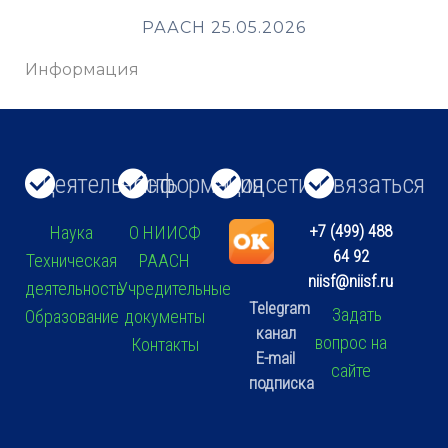
РААСН 25.05.2026
Информация
Деятельность
Информация
Соцсети
Связаться
+7 (499) 488
Наука
О НИИСФ
64 92
Техническая
РААСН
niisf@niisf.ru
деятельность
Учредительные
Telegram
Задать
Образование
документы
канал
вопрос на
Контакты
E-mail
сайте
подписка