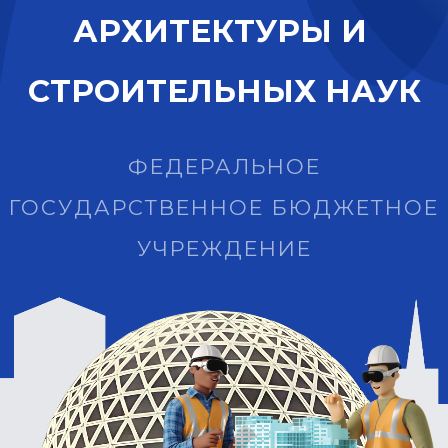
А
Р
Х
И
Т
Е
К
Т
У
Р
Ы
И
С
Т
Р
О
И
Т
Е
Л
Ь
Н
Ы
Х
Н
А
У
К
ФЕДЕРАЛЬНОЕ
ГОСУДАРСТВЕННОЕ БЮДЖЕТНОЕ
УЧРЕЖДЕНИЕ