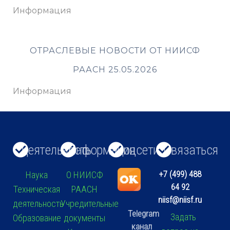
Информация
ОТРАСЛЕВЫЕ НОВОСТИ ОТ НИИСФ
РААСН 25.05.2026
Информация
Деятельность
Информация
Соцсети
Связаться
+7 (499) 488
Наука
О НИИСФ
64 92
Техническая
РААСН
niisf@niisf.ru
деятельность
Учредительные
Telegram
Задать
Образование
документы
канал