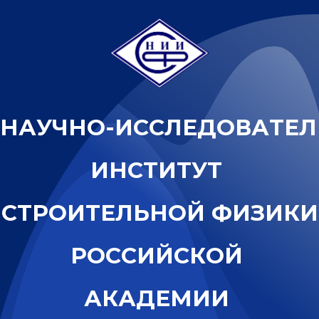
Н
А
У
Ч
Н
О
-
И
С
С
Л
Е
Д
О
В
А
Т
Е
Л
И
Н
С
Т
И
Т
У
Т
С
Т
Р
О
И
Т
Е
Л
Ь
Н
О
Й
Ф
И
З
И
К
И
Р
О
С
С
И
Й
С
К
О
Й
А
К
А
Д
Е
М
И
И