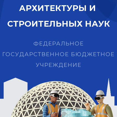
А
Р
Х
И
Т
Е
К
Т
У
Р
Ы
И
С
Т
Р
О
И
Т
Е
Л
Ь
Н
Ы
Х
Н
А
У
К
ФЕДЕРАЛЬНОЕ
ГОСУДАРСТВЕННОЕ БЮДЖЕТНОЕ
УЧРЕЖДЕНИЕ