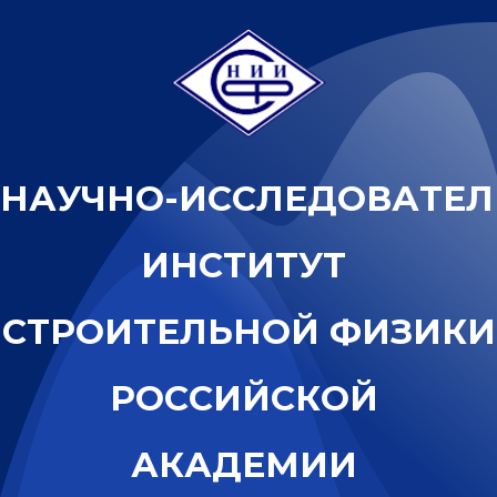
Н
А
У
Ч
Н
О
-
И
С
С
Л
Е
Д
О
В
А
Т
Е
Л
И
Н
С
Т
И
Т
У
Т
С
Т
Р
О
И
Т
Е
Л
Ь
Н
О
Й
Ф
И
З
И
К
И
Р
О
С
С
И
Й
С
К
О
Й
А
К
А
Д
Е
М
И
И