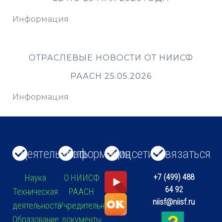
Информация
ОТРАСЛЕВЫЕ НОВОСТИ ОТ НИИСФ
РААСН 25.05.2026
Информация
Деятельность
Информация
Соцсети
Связаться
+7 (499) 488
Наука
О НИИСФ
64 92
Техническая
РААСН
niisf@niisf.ru
деятельность
Учредительные
Образование
документы