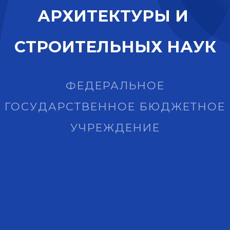
А
Р
Х
И
Т
Е
К
Т
У
Р
Ы
И
С
Т
Р
О
И
Т
Е
Л
Ь
Н
Ы
Х
Н
А
У
К
ФЕДЕРАЛЬНОЕ
ГОСУДАРСТВЕННОЕ БЮДЖЕТНОЕ
УЧРЕЖДЕНИЕ