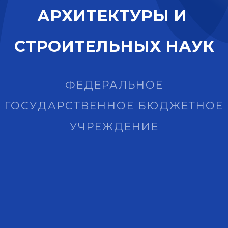
А
Р
Х
И
Т
Е
К
Т
У
Р
Ы
И
С
Т
Р
О
И
Т
Е
Л
Ь
Н
Ы
Х
Н
А
У
К
ФЕДЕРАЛЬНОЕ
ГОСУДАРСТВЕННОЕ БЮДЖЕТНОЕ
УЧРЕЖДЕНИЕ