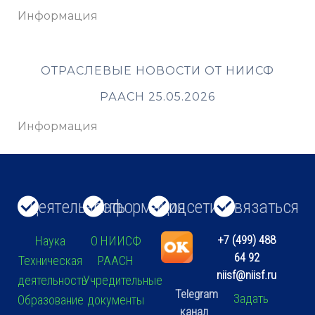
Информация
ОТРАСЛЕВЫЕ НОВОСТИ ОТ НИИСФ
РААСН 25.05.2026
Информация
Деятельность
Информация
Соцсети
Связаться
+7 (499) 488
Наука
О НИИСФ
64 92
Техническая
РААСН
niisf@niisf.ru
деятельность
Учредительные
Telegram
Задать
Образование
документы
канал