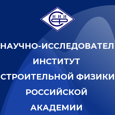
Н
А
У
Ч
Н
О
-
И
С
С
Л
Е
Д
О
В
А
Т
Е
Л
И
Н
С
Т
И
Т
У
Т
С
Т
Р
О
И
Т
Е
Л
Ь
Н
О
Й
Ф
И
З
И
К
И
Р
О
С
С
И
Й
С
К
О
Й
А
К
А
Д
Е
М
И
И