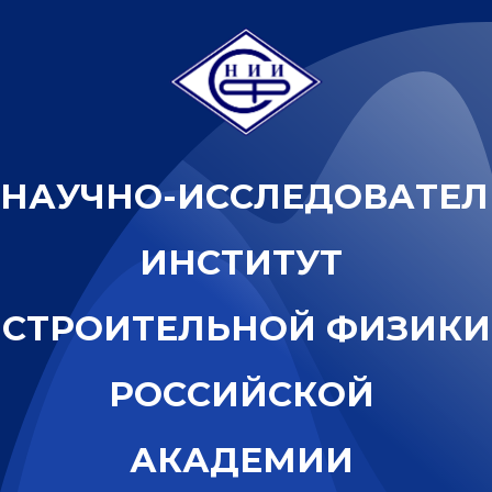
Н
А
У
Ч
Н
О
-
И
С
С
Л
Е
Д
О
В
А
Т
Е
Л
И
Н
С
Т
И
Т
У
Т
С
Т
Р
О
И
Т
Е
Л
Ь
Н
О
Й
Ф
И
З
И
К
И
Р
О
С
С
И
Й
С
К
О
Й
А
К
А
Д
Е
М
И
И