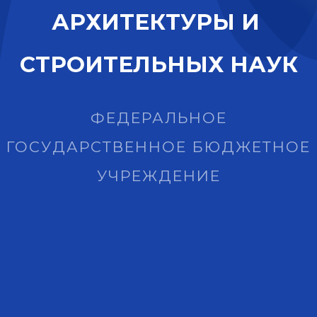
А
Р
Х
И
Т
Е
К
Т
У
Р
Ы
И
С
Т
Р
О
И
Т
Е
Л
Ь
Н
Ы
Х
Н
А
У
К
ФЕДЕРАЛЬНОЕ
ГОСУДАРСТВЕННОЕ БЮДЖЕТНОЕ
УЧРЕЖДЕНИЕ