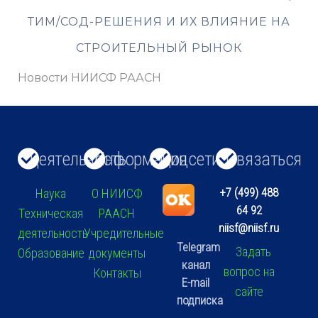
ТИМ/СОД-РЕШЕНИЯ И ИХ ВЛИЯНИЕ НА
СТРОИТЕЛЬНЫЙ РЫНОК
Новости НИИСФ РААСН
Деятельность
Информация
Соцсети
Связаться
+7 (499) 488
Наука
О НИИСФ
64 92
Техническая
РААСН
niisf@niisf.ru
деятельность
Учредительные
Telegram
Задать
Образование
документы
канал
вопрос на
Контакты
E-mail
сайте
подписка