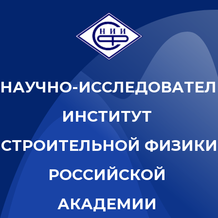
Н
А
У
Ч
Н
О
-
И
С
С
Л
Е
Д
О
В
А
Т
Е
Л
И
Н
С
Т
И
Т
У
Т
С
Т
Р
О
И
Т
Е
Л
Ь
Н
О
Й
Ф
И
З
И
К
И
Р
О
С
С
И
Й
С
К
О
Й
А
К
А
Д
Е
М
И
И