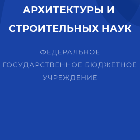
А
Р
Х
И
Т
Е
К
Т
У
Р
Ы
И
С
Т
Р
О
И
Т
Е
Л
Ь
Н
Ы
Х
Н
А
У
К
ФЕДЕРАЛЬНОЕ
ГОСУДАРСТВЕННОЕ БЮДЖЕТНОЕ
УЧРЕЖДЕНИЕ