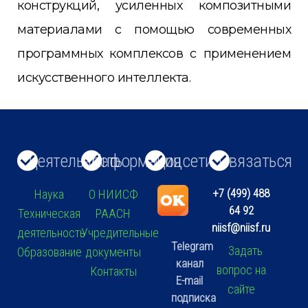
конструкций, усиленных композитными
материалами с помощью современных
программных комплексов с применением
искусственного интеллекта.
Деятельность
Информация
Соцсети
Связаться
+7 (499) 488
Наука
О НИИСФ
64 92
Техническая
РААСН
niisf@niisf.ru
деятельность
Учредительные
Telegram
Задать
Образование
документы
канал
вопрос на
Контакты
E-mail
сайте
подписка