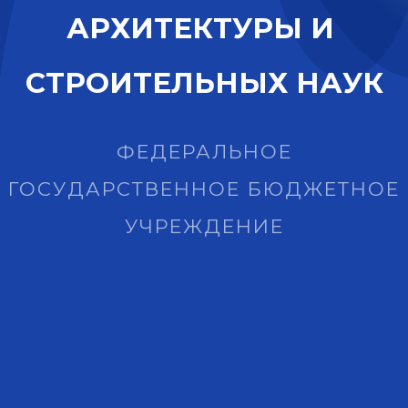
А
Р
Х
И
Т
Е
К
Т
У
Р
Ы
И
С
Т
Р
О
И
Т
Е
Л
Ь
Н
Ы
Х
Н
А
У
К
ФЕДЕРАЛЬНОЕ
ГОСУДАРСТВЕННОЕ БЮДЖЕТНОЕ
УЧРЕЖДЕНИЕ