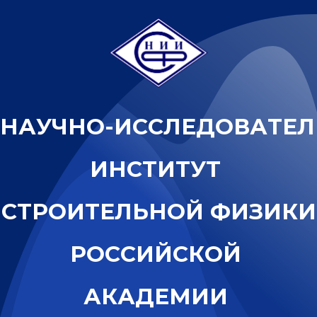
Н
А
У
Ч
Н
О
-
И
С
С
Л
Е
Д
О
В
А
Т
Е
Л
И
Н
С
Т
И
Т
У
Т
С
Т
Р
О
И
Т
Е
Л
Ь
Н
О
Й
Ф
И
З
И
К
И
Р
О
С
С
И
Й
С
К
О
Й
А
К
А
Д
Е
М
И
И