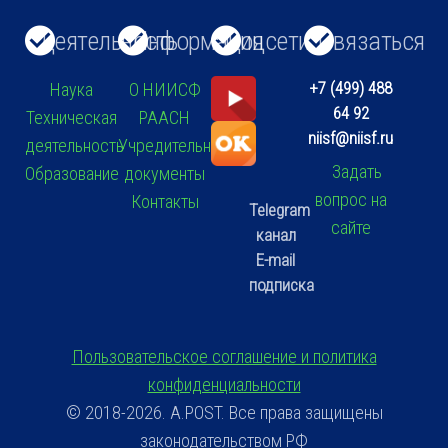
Деятельность
Информация
Соцсети
Связаться
+7 (499) 488
Наука
О НИИСФ
64 92
Техническая
РААСН
niisf@niisf.ru
деятельность
Учредительные
Задать
Образование
документы
вопрос на
Контакты
Telegram
сайте
канал
E-mail
подписка
Пользовательское соглашение и политика
конфиденциальности
© 2018-2026. A.POST. Все права защищены
законодательством РФ