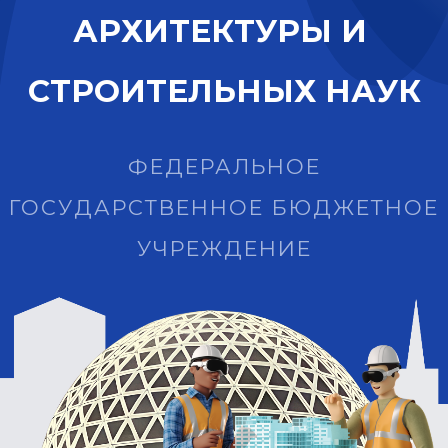
А
Р
Х
И
Т
Е
К
Т
У
Р
Ы
И
С
Т
Р
О
И
Т
Е
Л
Ь
Н
Ы
Х
Н
А
У
К
ФЕДЕРАЛЬНОЕ
ГОСУДАРСТВЕННОЕ БЮДЖЕТНОЕ
УЧРЕЖДЕНИЕ