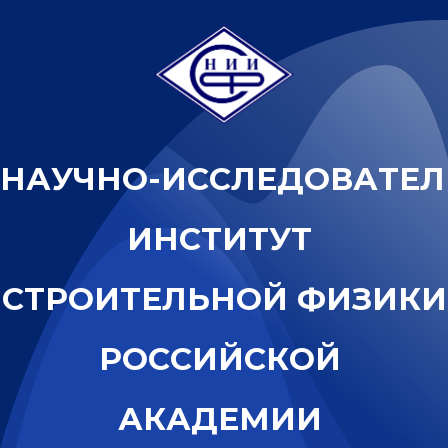
Н
А
У
Ч
Н
О
-
И
С
С
Л
Е
Д
О
В
А
Т
Е
Л
И
Н
С
Т
И
Т
У
Т
С
Т
Р
О
И
Т
Е
Л
Ь
Н
О
Й
Ф
И
З
И
К
И
Р
О
С
С
И
Й
С
К
О
Й
А
К
А
Д
Е
М
И
И