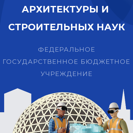
А
Р
Х
И
Т
Е
К
Т
У
Р
Ы
И
С
Т
Р
О
И
Т
Е
Л
Ь
Н
Ы
Х
Н
А
У
К
ФЕДЕРАЛЬНОЕ
ГОСУДАРСТВЕННОЕ БЮДЖЕТНОЕ
УЧРЕЖДЕНИЕ