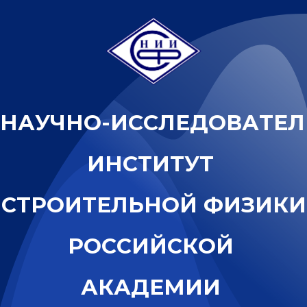
Н
А
У
Ч
Н
О
-
И
С
С
Л
Е
Д
О
В
А
Т
Е
Л
И
Н
С
Т
И
Т
У
Т
С
Т
Р
О
И
Т
Е
Л
Ь
Н
О
Й
Ф
И
З
И
К
И
Р
О
С
С
И
Й
С
К
О
Й
А
К
А
Д
Е
М
И
И