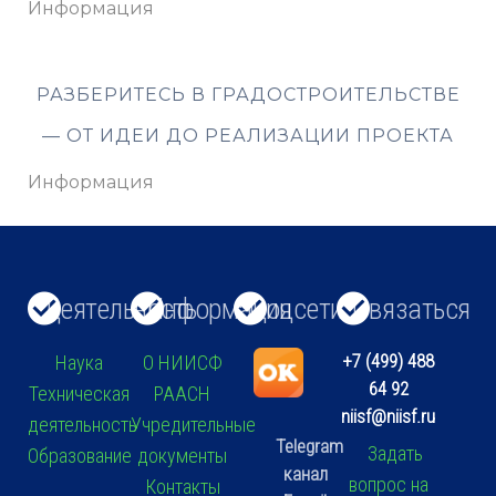
Информация
РАЗБЕРИТЕСЬ В ГРАДОСТРОИТЕЛЬСТВЕ
— ОТ ИДЕИ ДО РЕАЛИЗАЦИИ ПРОЕКТА
Информация
Деятельность
Информация
Соцсети
Связаться
+7 (499) 488
Наука
О НИИСФ
64 92
Техническая
РААСН
niisf@niisf.ru
деятельность
Учредительные
Telegram
Задать
Образование
документы
канал
вопрос на
Контакты