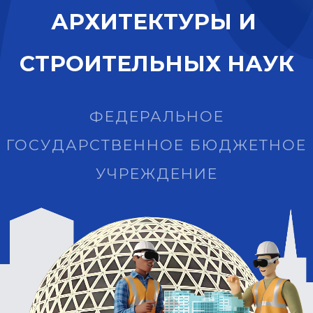
А
Р
Х
И
Т
Е
К
Т
У
Р
Ы
И
С
Т
Р
О
И
Т
Е
Л
Ь
Н
Ы
Х
Н
А
У
К
ФЕДЕРАЛЬНОЕ
ГОСУДАРСТВЕННОЕ БЮДЖЕТНОЕ
УЧРЕЖДЕНИЕ