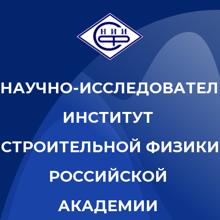
Н
А
У
Ч
Н
О
-
И
С
С
Л
Е
Д
О
В
А
Т
Е
Л
И
Н
С
Т
И
Т
У
Т
С
Т
Р
О
И
Т
Е
Л
Ь
Н
О
Й
Ф
И
З
И
К
И
Р
О
С
С
И
Й
С
К
О
Й
А
К
А
Д
Е
М
И
И