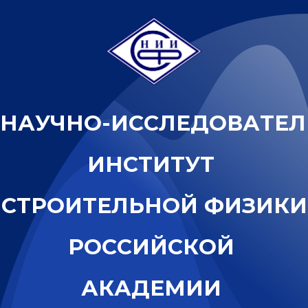
Н
А
У
Ч
Н
О
-
И
С
С
Л
Е
Д
О
В
А
Т
Е
Л
И
Н
С
Т
И
Т
У
Т
С
Т
Р
О
И
Т
Е
Л
Ь
Н
О
Й
Ф
И
З
И
К
И
Р
О
С
С
И
Й
С
К
О
Й
А
К
А
Д
Е
М
И
И