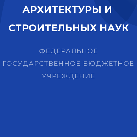
А
Р
Х
И
Т
Е
К
Т
У
Р
Ы
И
С
Т
Р
О
И
Т
Е
Л
Ь
Н
Ы
Х
Н
А
У
К
ФЕДЕРАЛЬНОЕ
ГОСУДАРСТВЕННОЕ БЮДЖЕТНОЕ
УЧРЕЖДЕНИЕ