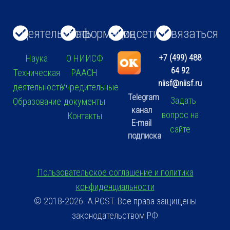
Деятельность
Информация
Соцсети
Связаться
+7 (499) 488
Наука
О НИИСФ
64 92
Техническая
РААСН
niisf@niisf.ru
деятельность
Учредительные
Telegram
Задать
Образование
документы
канал
вопрос на
Контакты
E-mail
сайте
подписка
Пользовательское соглашение и политика
конфиденциальности
© 2018-2026. A.POST. Все права защищены
законодательством РФ