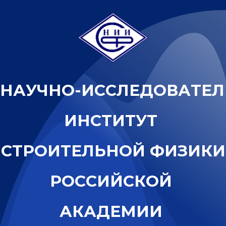
Н
А
У
Ч
Н
О
-
И
С
С
Л
Е
Д
О
В
А
Т
Е
Л
И
Н
С
Т
И
Т
У
Т
С
Т
Р
О
И
Т
Е
Л
Ь
Н
О
Й
Ф
И
З
И
К
И
Р
О
С
С
И
Й
С
К
О
Й
А
К
А
Д
Е
М
И
И