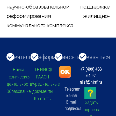
научно-образовательной поддержке
реформирования жилищно-
коммунального комплекса.
Деятельность
Информация
Соцсети
Связаться
+7 (499) 488
Наука
О НИИСФ
64 92
Техническая
РААСН
niisf@niisf.ru
деятельность
Учредительные
Telegram
Образование
документы
канал
Контакты
E-mail
Задать
подписка
вопрос на