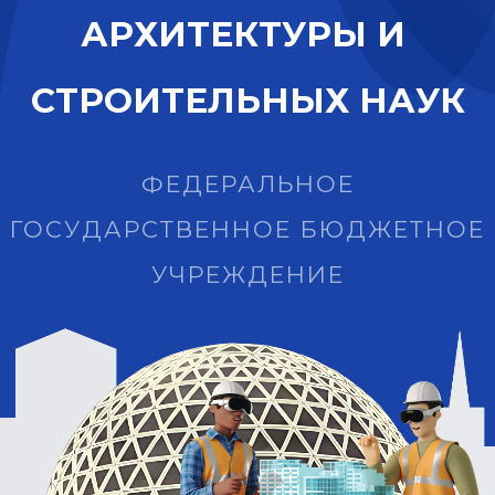
А
Р
Х
И
Т
Е
К
Т
У
Р
Ы
И
С
Т
Р
О
И
Т
Е
Л
Ь
Н
Ы
Х
Н
А
У
К
ФЕДЕРАЛЬНОЕ
ГОСУДАРСТВЕННОЕ БЮДЖЕТНОЕ
УЧРЕЖДЕНИЕ