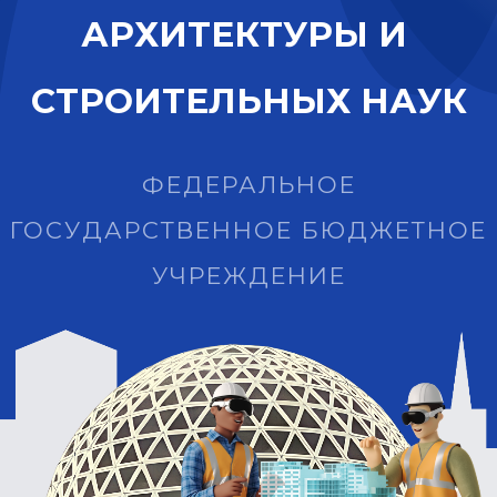
А
Р
Х
И
Т
Е
К
Т
У
Р
Ы
И
С
Т
Р
О
И
Т
Е
Л
Ь
Н
Ы
Х
Н
А
У
К
ФЕДЕРАЛЬНОЕ
ГОСУДАРСТВЕННОЕ БЮДЖЕТНОЕ
УЧРЕЖДЕНИЕ