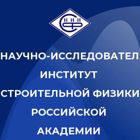
Н
А
У
Ч
Н
О
-
И
С
С
Л
Е
Д
О
В
А
Т
Е
Л
И
Н
С
Т
И
Т
У
Т
С
Т
Р
О
И
Т
Е
Л
Ь
Н
О
Й
Ф
И
З
И
К
И
Р
О
С
С
И
Й
С
К
О
Й
А
К
А
Д
Е
М
И
И