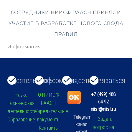
СОТРУДНИКИ НИИСФ РААСН ПРИНЯЛИ
УЧАСТИЕ В РАЗРАБОТКЕ НОВОГО СВОДА
ПРАВИЛ
Информация
Деятельность
Информация
Соцсети
Связаться
+7 (499) 488
Наука
О НИИСФ
64 92
Техническая
РААСН
niisf@niisf.ru
деятельность
Учредительные
Telegram
Задать
Образование
документы
канал
вопрос на
Контакты
E-mail