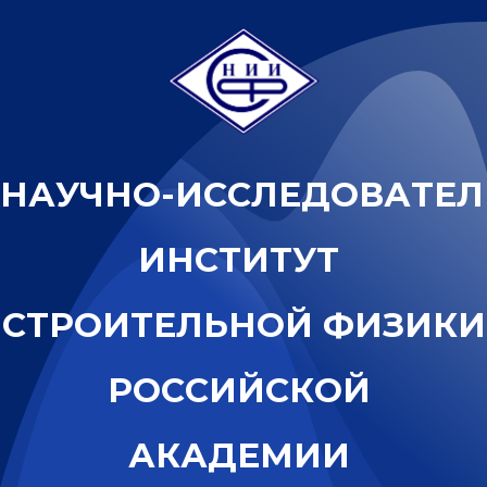
Н
А
У
Ч
Н
О
-
И
С
С
Л
Е
Д
О
В
А
Т
Е
Л
И
Н
С
Т
И
Т
У
Т
С
Т
Р
О
И
Т
Е
Л
Ь
Н
О
Й
Ф
И
З
И
К
И
Р
О
С
С
И
Й
С
К
О
Й
А
К
А
Д
Е
М
И
И