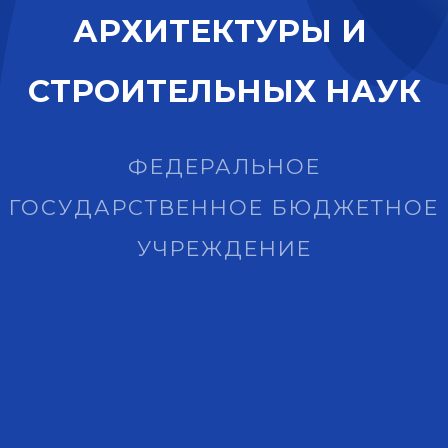
А
Р
Х
И
Т
Е
К
Т
У
Р
Ы
И
С
Т
Р
О
И
Т
Е
Л
Ь
Н
Ы
Х
Н
А
У
К
ФЕДЕРАЛЬНОЕ
ГОСУДАРСТВЕННОЕ БЮДЖЕТНОЕ
УЧРЕЖДЕНИЕ