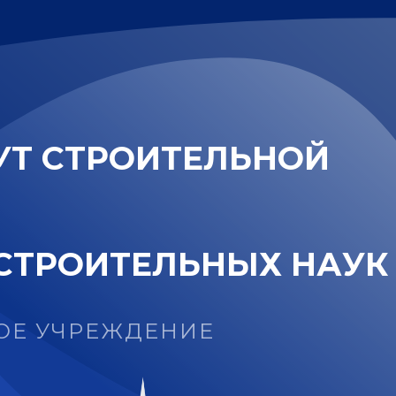
У
Т
С
Т
Р
О
И
Т
Е
Л
Ь
Н
О
Й
С
Т
Р
О
И
Т
Е
Л
Ь
Н
Ы
Х
Н
А
У
К
ОЕ УЧРЕЖДЕНИЕ