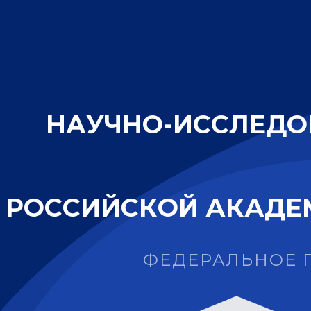
Н
А
У
Ч
Н
О
-
И
С
С
Л
Е
Д
О
Р
О
С
С
И
Й
С
К
О
Й
А
К
А
Д
Е
ФЕДЕРАЛЬНОЕ 