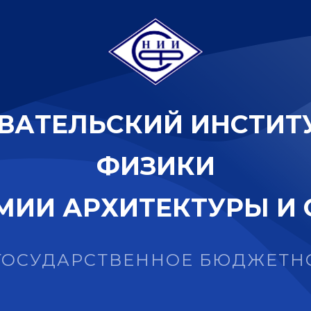
В
А
Т
Е
Л
Ь
С
К
И
Й
И
Н
С
Т
И
Т
Ф
И
З
И
К
И
М
И
И
А
Р
Х
И
Т
Е
К
Т
У
Р
Ы
И
ГОСУДАРСТВЕННОЕ БЮДЖЕТН