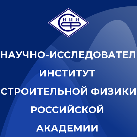
Н
А
У
Ч
Н
О
-
И
С
С
Л
Е
Д
О
В
А
Т
Е
Л
И
Н
С
Т
И
Т
У
Т
С
Т
Р
О
И
Т
Е
Л
Ь
Н
О
Й
Ф
И
З
И
К
И
Р
О
С
С
И
Й
С
К
О
Й
А
К
А
Д
Е
М
И
И