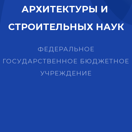
А
Р
Х
И
Т
Е
К
Т
У
Р
Ы
И
С
Т
Р
О
И
Т
Е
Л
Ь
Н
Ы
Х
Н
А
У
К
ФЕДЕРАЛЬНОЕ
ГОСУДАРСТВЕННОЕ БЮДЖЕТНОЕ
УЧРЕЖДЕНИЕ