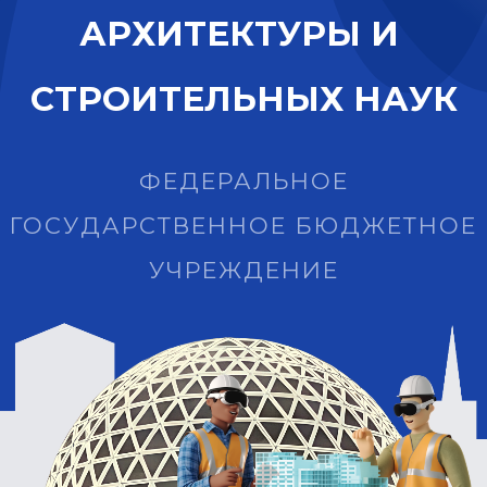
А
Р
Х
И
Т
Е
К
Т
У
Р
Ы
И
С
Т
Р
О
И
Т
Е
Л
Ь
Н
Ы
Х
Н
А
У
К
ФЕДЕРАЛЬНОЕ
ГОСУДАРСТВЕННОЕ БЮДЖЕТНОЕ
УЧРЕЖДЕНИЕ