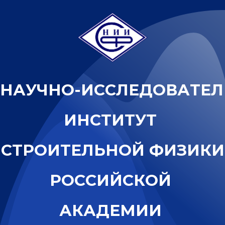
Н
А
У
Ч
Н
О
-
И
С
С
Л
Е
Д
О
В
А
Т
Е
Л
И
Н
С
Т
И
Т
У
Т
С
Т
Р
О
И
Т
Е
Л
Ь
Н
О
Й
Ф
И
З
И
К
И
Р
О
С
С
И
Й
С
К
О
Й
А
К
А
Д
Е
М
И
И