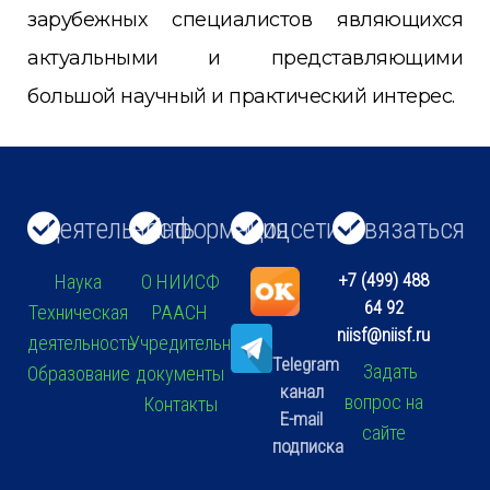
зарубежных специалистов являющихся
актуальными и представляющими
большой научный и практический интерес.
Деятельность
Информация
Соцсети
Связаться
+7 (499) 488
Наука
О НИИСФ
64 92
Техническая
РААСН
niisf@niisf.ru
деятельность
Учредительные
Telegram
Задать
Образование
документы
канал
вопрос на
Контакты
E-mail
сайте
подписка