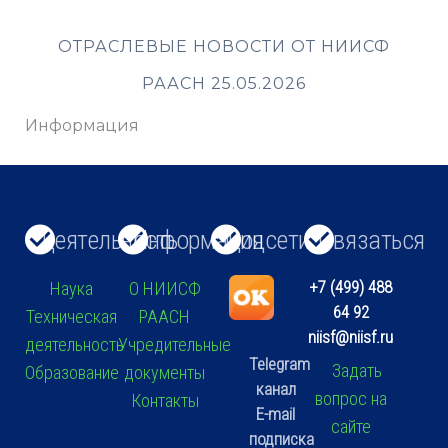
ОТРАСЛЕВЫЕ НОВОСТИ ОТ НИИСФ
РААСН 25.05.2026
Информация
Деятельность
Информация
Соцсети
Связаться
+7 (499) 488
Наука
О НИИСФ
64 92
Техническая
РААСН
niisf@niisf.ru
деятельность
Учредительные
Telegram
Задать
Образование
документы
канал
вопрос на
Контакты
E-mail
сайте
подписка