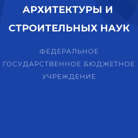
А
Р
Х
И
Т
Е
К
Т
У
Р
Ы
И
С
Т
Р
О
И
Т
Е
Л
Ь
Н
Ы
Х
Н
А
У
К
ФЕДЕРАЛЬНОЕ
ГОСУДАРСТВЕННОЕ БЮДЖЕТНОЕ
УЧРЕЖДЕНИЕ