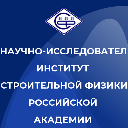
Н
А
У
Ч
Н
О
-
И
С
С
Л
Е
Д
О
В
А
Т
Е
Л
И
Н
С
Т
И
Т
У
Т
С
Т
Р
О
И
Т
Е
Л
Ь
Н
О
Й
Ф
И
З
И
К
И
Р
О
С
С
И
Й
С
К
О
Й
А
К
А
Д
Е
М
И
И