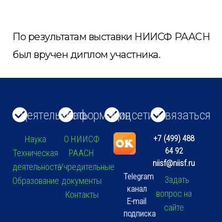
По результатам выставки НИИСФ РААСН
был вручен диплом участника.
Деятельность
Информация
Соцсети
Связаться
+7 (499) 488
Наука
О НИИСФ
64 92
Техническая
РААСН
niisf@niisf.ru
деятельность
Учредительные
Telegram
Задать
Образование
документы
канал
вопрос на
Контакты
E-mail
сайте
подписка