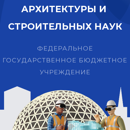
А
Р
Х
И
Т
Е
К
Т
У
Р
Ы
И
С
Т
Р
О
И
Т
Е
Л
Ь
Н
Ы
Х
Н
А
У
К
ФЕДЕРАЛЬНОЕ
ГОСУДАРСТВЕННОЕ БЮДЖЕТНОЕ
УЧРЕЖДЕНИЕ