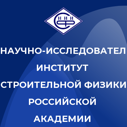
Н
А
У
Ч
Н
О
-
И
С
С
Л
Е
Д
О
В
А
Т
Е
Л
И
Н
С
Т
И
Т
У
Т
С
Т
Р
О
И
Т
Е
Л
Ь
Н
О
Й
Ф
И
З
И
К
И
Р
О
С
С
И
Й
С
К
О
Й
А
К
А
Д
Е
М
И
И