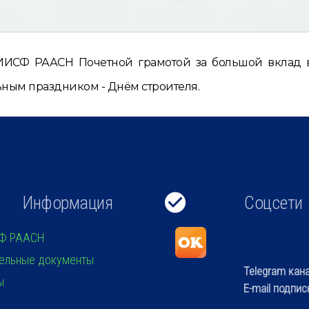
ИСФ РААСН Почетной грамотой за большой вклад в
льным праздником - Днём строителя.
Информация
Соцсети
Ф РААСН
ельные документы
Telegram кан
ы
E-mail подпис