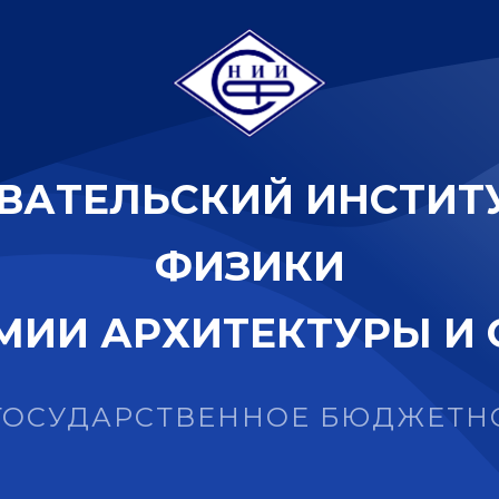
В
А
Т
Е
Л
Ь
С
К
И
Й
И
Н
С
Т
И
Т
Ф
И
З
И
К
И
М
И
И
А
Р
Х
И
Т
Е
К
Т
У
Р
Ы
И
ГОСУДАРСТВЕННОЕ БЮДЖЕТН