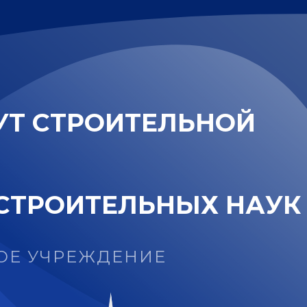
У
Т
С
Т
Р
О
И
Т
Е
Л
Ь
Н
О
Й
С
Т
Р
О
И
Т
Е
Л
Ь
Н
Ы
Х
Н
А
У
К
ОЕ УЧРЕЖДЕНИЕ