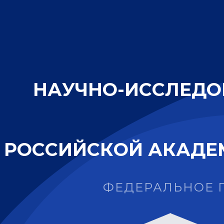
Н
А
У
Ч
Н
О
-
И
С
С
Л
Е
Д
О
Р
О
С
С
И
Й
С
К
О
Й
А
К
А
Д
Е
ФЕДЕРАЛЬНОЕ 